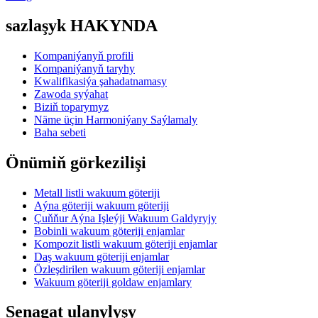
sazlaşyk HAKYNDA
Kompaniýanyň profili
Kompaniýanyň taryhy
Kwalifikasiýa şahadatnamasy
Zawoda syýahat
Biziň toparymyz
Näme üçin Harmoniýany Saýlamaly
Baha sebeti
Önümiň görkezilişi
Metall listli wakuum göteriji
Aýna göteriji wakuum göteriji
Çuňňur Aýna Işleýji Wakuum Galdyryjy
Bobinli wakuum göteriji enjamlar
Kompozit listli wakuum göteriji enjamlar
Daş wakuum göteriji enjamlar
Özleşdirilen wakuum göteriji enjamlar
Wakuum göteriji goldaw enjamlary
Senagat ulanylyşy