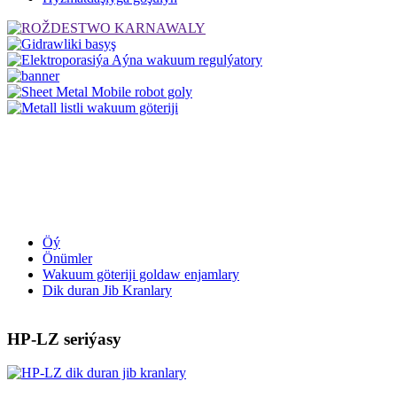
Öý
Önümler
Wakuum göteriji goldaw enjamlary
Dik duran Jib Kranlary
HP-LZ seriýasy