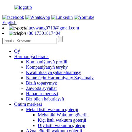
English
lucywang0713@gmail.com
+86 17301817404
Öý
Harmoniýa barada
Kompaniýanyň profili
Kompaniýanyň taryhy
Kwalifikasiýa şahadatnamasy
Näme üçin Harmoniýany Saýlamaly
Biziň toparymyz
Zawoda syýahat
Habarlar merkezi
Biz bilen habarlaşyň
Önüm merkezi
Metall listli wakuum göteriji
Mehaniki Wakuum göteriji
Kiçi listli wakuum göteriji
Uly listli wakuum göteriji
Aýna göteriji wakuum göteriji