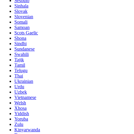
Sesotho
Sinhala
Slovak
Slovenian
Somali
Samoan
Scots Gaelic
Shona
Sindhi
Sundanese
Swahili
Tajik
Tamil
Telugu
Thai
Ukrainian
Urdu
Uzbek
Vietnamese
Welsh
Xhosa
Yiddish
Yoruba
Zulu
Kinyarwanda