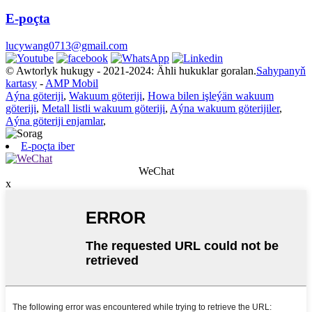
E-poçta
lucywang0713@gmail.com
© Awtorlyk hukugy - 2021-2024: Ähli hukuklar goralan.
Sahypanyň
kartasy
-
AMP Mobil
Aýna göteriji
,
Wakuum göteriji
,
Howa bilen işleýän wakuum
göteriji
,
Metall listli wakuum göteriji
,
Aýna wakuum göterijiler
,
Aýna göteriji enjamlar
,
E-poçta iber
WeChat
x