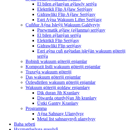
El bilen aýlanýan aýlawly seriýa
Elektrikli Flip Aýlaw Seriýasy
Gidrawliki Flip Aýlaw Seriýasy
Egri Aýna Wakuum Lifter Seriýasy
Çuňňur Aýna Işleýji Wakuum Galdyryjy
Pnewmatik aýlaw (aýlanma) seriýasy
El bilen aýlanýan seriýa
Elektrikli Flip Seriýasy
Gidrawliki Flip seriýasy
Egri aýna çuň gaýtadan işleýän wakuum göteriji
seriýa
Bobinli wakuum göteriji enjamlar
Kompozit listli wakuum göteriji enjamlar
Traxeýa wakuum göteriji
Daş wakuum göteriji enjamlar
Özleşdirilen wakuum göteriji enjamlar
Wakuum göteriji goldaw enjamlary
Dik duran Jib Kranlary
Diwarda oturdylýan Jib kranlary
Üstki Gantry Kranlary
Programma
Aýna Sahnasy Ulanylyşy
Metal list sahnasynyň ulanylyşy
Baha sebeti
Hyzmatdaşlyga goşulyň