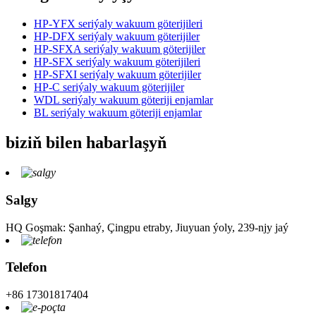
HP-YFX seriýaly wakuum göterijileri
HP-DFX seriýaly wakuum göterijiler
HP-SFXA seriýaly wakuum göterijiler
HP-SFX seriýaly wakuum göterijileri
HP-SFXI seriýaly wakuum göterijiler
HP-C seriýaly wakuum göterijiler
WDL seriýaly wakuum göteriji enjamlar
BL seriýaly wakuum göteriji enjamlar
biziň bilen habarlaşyň
Salgy
HQ Goşmak: Şanhaý, Çingpu etraby, Jiuyuan ýoly, 239-njy jaý
Telefon
+86 17301817404