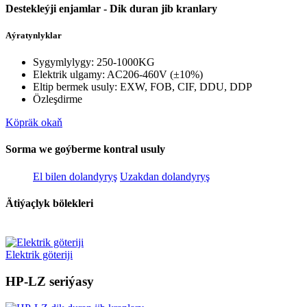
Destekleýji enjamlar - Dik duran jib kranlary
Aýratynlyklar
Sygymlylygy: 250-1000KG
Elektrik ulgamy: AC206-460V (±10%)
Eltip bermek usuly: EXW, FOB, CIF, DDU, DDP
Özleşdirme
Köpräk okaň
Sorma we goýberme kontral usuly
El bilen dolandyryş
Uzakdan dolandyryş
Ätiýaçlyk bölekleri
Elektrik göteriji
HP-LZ seriýasy