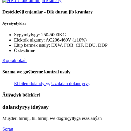
Destekleýji enjamlar - Dik duran jib kranlary
Aýratynlyklar
Sygymlylygy: 250-5000KG
Elektrik ulgamy: AC206-460V (±10%)
Eltip bermek usuly: EXW, FOB, CIF, DDU, DDP
Özleşdirme
Köpräk okaň
Sorma we goýberme kontral usuly
El bilen dolandyryş
Uzakdan dolandyryş
Ätiýaçlyk bölekleri
dolandyryş ideýasy
Müşderi birinji, hil birinji we dogruçyllyga esaslanýan
Sorag